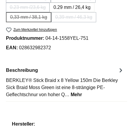
(Diese Option ist zurzeit nicht verfügbar.)
(Diese Option ist zurzeit nicht v
0.23 mm /23,6 kg
0.29 mm / 26,4 kg
(Diese Option ist zurzeit nicht verfügbar.)
0,33 mm / 38,1 kg
0,39 mm / 46,3 kg
(Diese Option ist zurzeit nicht verfügbar.)
(Diese Option ist zurzeit nicht v
Zum Merkzettel hinzufügen
Produktnummer:
04-14-1558YEL-751
EAN:
028632982372
Beschreibung
BERKLEY® Stick Braid x 8 Yellow 150m Die Berkley
Sick Braid Moss Green ist eine 8-strängige PE-
Geflechtschnur von hoher Q…
Mehr
Hersteller: