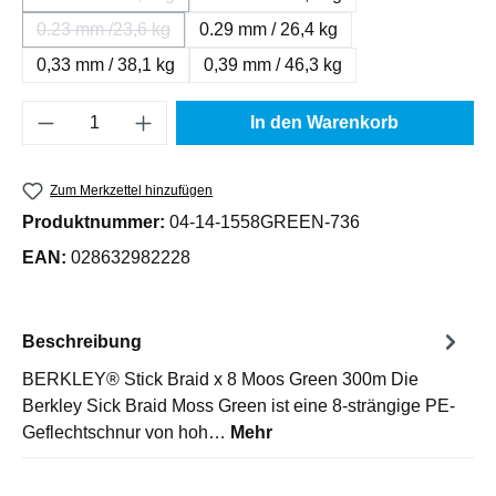
(Diese Option ist zurzeit nicht verfügbar.)
0.23 mm /23,6 kg
0.29 mm / 26,4 kg
(Diese Option ist zurzeit nicht verfügbar.)
0,33 mm / 38,1 kg
0,39 mm / 46,3 kg
Produkt Anzahl: Gib den gewünschten Wert e
In den Warenkorb
Zum Merkzettel hinzufügen
Produktnummer:
04-14-1558GREEN-736
EAN:
028632982228
Beschreibung
BERKLEY® Stick Braid x 8 Moos Green 300m Die
Berkley Sick Braid Moss Green ist eine 8-strängige PE-
Geflechtschnur von hoh…
Mehr