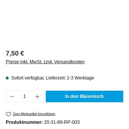
Regulärer Preis:
7,50 €
Preise inkl. MwSt. zzgl. Versandkosten
Sofort verfügbar, Lieferzeit: 1-3 Werktage
Produkt Anzahl: Gib den gewünschten Wert e
In den Warenkorb
Zum Merkzettel hinzufügen
Produktnummer:
20-31-89-RP-003