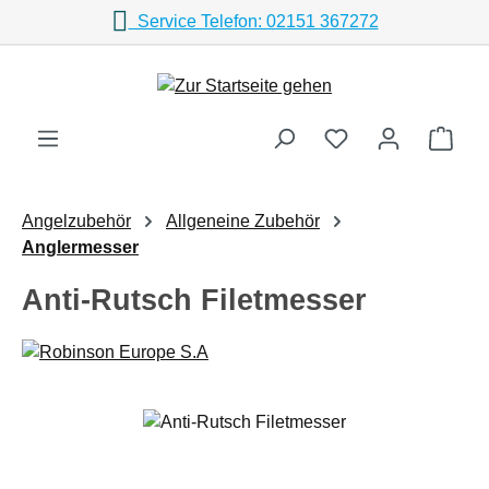
Service Telefon: 02151 367272
Zum Hauptinhalt springen
Ware
Angelzubehör
Allgeneine Zubehör
Anglermesser
Anti-Rutsch Filetmesser
Bildergalerie überspringen