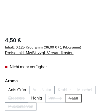
Regulärer Preis:
4,50 €
Inhalt:
0.125 Kilogramm
(36,00 € / 1 Kilogramm)
Preise inkl. MwSt. zzgl. Versandkosten
Nicht mehr verfügbar
auswählen
Aroma
Anis Grün
Anis Natur
Krabbe
Muschel
(Diese Option ist zurzeit nicht verfügbar.)
(Diese Option ist zurzeit nicht 
(Diese Option ist 
Erdbeere
Honig
Vanillle
Natur
(Diese Option ist zurzeit nicht verfügbar.)
(Diese Option ist zurzeit nicht verfüg
(Diese Option ist zurzeit 
Mückenlarven
(Diese Option ist zurzeit nicht verfügbar.)