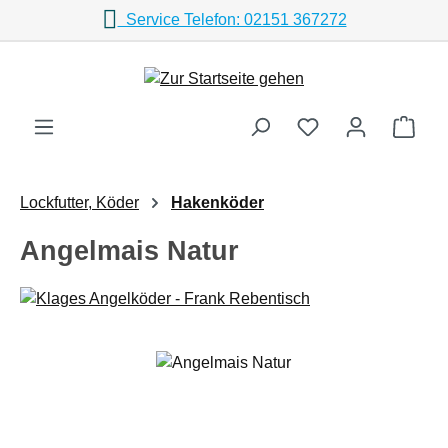
Service Telefon: 02151 367272
Zum Hauptinhalt springen
Ware
Lockfutter, Köder
Hakenköder
Angelmais Natur
Bildergalerie überspringen