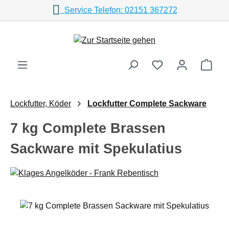
Service Telefon: 02151 367272
Zum Hauptinhalt springen
Ware
Lockfutter, Köder
Lockfutter Complete Sackware
7 kg Complete Brassen
Sackware mit Spekulatius
Bildergalerie überspringen