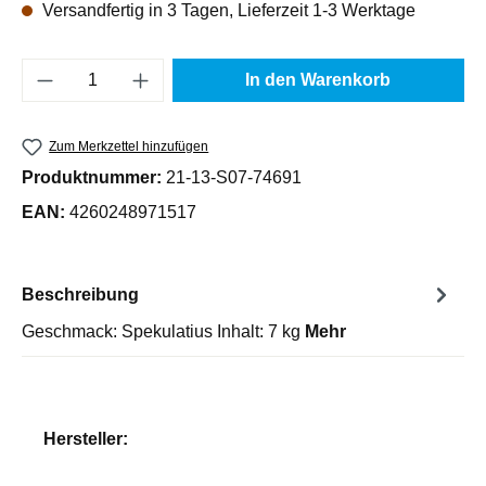
Versandfertig in 3 Tagen, Lieferzeit 1-3 Werktage
Produkt Anzahl: Gib den gewünschten Wert e
In den Warenkorb
Zum Merkzettel hinzufügen
Produktnummer:
21-13-S07-74691
EAN:
4260248971517
Beschreibung
Geschmack: Spekulatius Inhalt: 7 kg
Mehr
Hersteller: