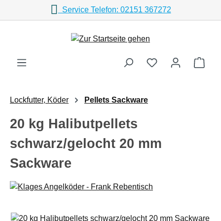
Service Telefon: 02151 367272
Zum Hauptinhalt springen
Ware
Lockfutter, Köder
Pellets Sackware
20 kg Halibutpellets
schwarz/gelocht 20 mm
Sackware
Bildergalerie überspringen